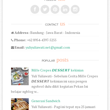
us
CONTACT
Address:
Bandung - Jawa Barat - Indonesia
Phone:
+62 8954-4397-5255
Email:
yuliyuliawati.net@gmail.com
posts
POPULAR
Mille Crepes 𝘿𝙀𝙎𝙎𝙀𝙍𝙏 kekinian
Yuli Yuliawati - Sebelum Cerita Mille Crepes
𝘿𝙀𝙎𝙎𝙀𝙍𝙏 kekinian ini saya pengen
ngobrol dulu dikit kegiatan Pekan Ini
belajar ngblog w...
Generasi Sandwich
Yuli Yuliawati - Pagi ini tepat nya 25 januari